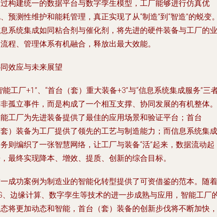
通过构建统一的数据平台与数字孪生模型，工厂能够进行仿真优
、预测性维护和能耗管理，真正实现了从“制造”到“智造”的蜕变
信息系统集成如同粘合剂与催化剂，将先进的硬件装备与工厂的
务流程、管理体系有机融合，释放出最大效能。
协同效应与未来展望
智能工厂+1”、“首台（套）重大装备+3”与“信息系统集成服务”三
并非孤立事件，而是构成了一个相互支撑、协同发展的有机整体
智能工厂为先进装备提供了最佳的应用场景和验证平台；首台
（套）装备为工厂提供了领先的工艺与制造能力；而信息系统集
服务则编织了一张智慧网络，让工厂与装备“活”起来，数据流动起
来，最终实现降本、增效、提质、创新的综合目标。
这一成功案例为制造业的智能化转型提供了可资借鉴的范本。随
5G、边缘计算、数字孪生等技术的进一步成熟与应用，智能工厂
形态将更加动态和智能，首台（套）装备的创新步伐将不断加快